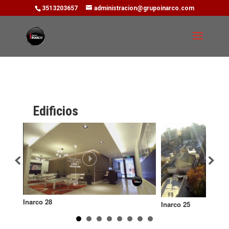
3513203657
administracion@grupoinarco.com
Edificios
Inarco 28
Inarco 25