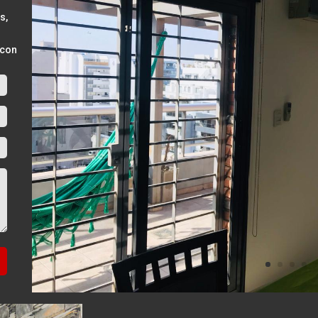
s,
 con